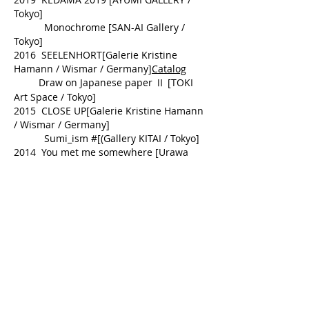
Tokyo]
Monochrome [
SAN-AI Gallery /
Tokyo]
2016 SEELENHORT[Galerie Kristine
Hamann / Wismar / Germany]
Catalog
Draw on Japanese paper Ⅱ [
TOKI
Art Space / Tokyo]
2015 CLOSE UP[Galerie Kristine Hamann
/ Wismar / Germany]
Sumi_ism #[(Gallery KITAI / Tokyo]
2014 You met me somewhere [Urawa
Museum of Art / Saitama]
Draw on Japanese paper
[TOKI Art
Space / Tokyo]
2013 Memories
vol.15 [SAN AI GALLERY /
Tokyo]
Okuhatsu#03 [Gallery KITAI /
Tokyo]
2012 Memories
vol.11 [SAN AI GALLERY /
Tokyo]
2011 HILOKI Direction On oneself
scene1」[Gallery KITAI / Tokyo]