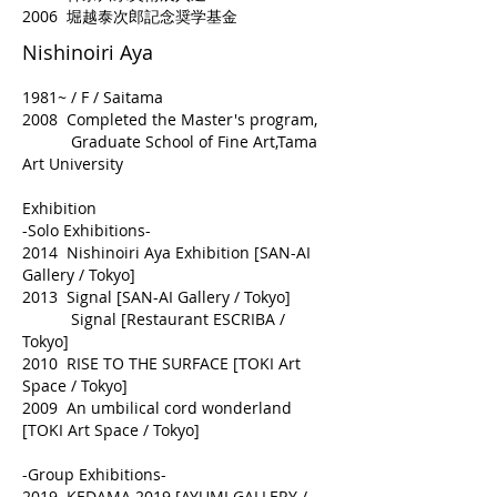
2006 堀越泰次郎記念奨学基金
​Nishinoiri Aya
1981~ / F / Saitama
2008 Completed
the Master's program,
Graduate School of Fine Art,Tama
Art University
Exhibition
-Solo Exhibitions-
2014 Nishinoiri Aya Exhibition [SAN-AI
Gallery / Tokyo]
2013 Signal [SAN-AI Gallery / Tokyo]
Signal [Restaurant ESCRIBA /
Tokyo]
2010 RISE TO THE SURFACE [TOKI Art
Space / Tokyo]
2009 An umbilical cord wonderland
[TOKI Art Space / Tokyo]
-Group Exhibitions-
2019 KEDAMA 2019 [AYUMI GALLERY /