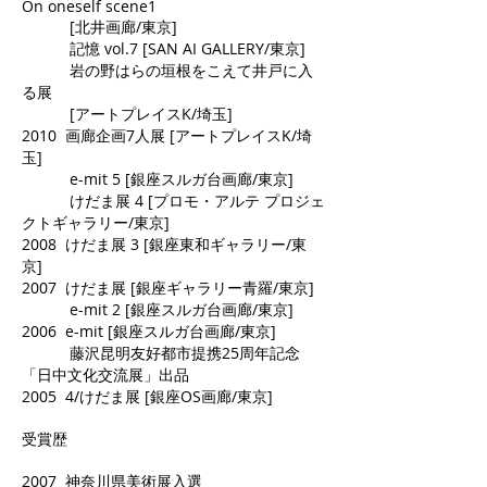
On oneself scene1
[北井画廊/東京]
記憶 vol.7 [SAN AI GALLERY/東京]
岩の野はらの垣根をこえて井戸に入
る展
[アートプレイスK/埼玉]
2010 画廊企画7人展 [アートプレイスK/埼
玉]
e-mit 5 [銀座スルガ台画廊/東京]
けだま展 4 [プロモ・アルテ プロジェ
クトギャラリー/東京]
2008 けだま展 3 [銀座東和ギャラリー/東
京]
2007 けだま展 [銀座ギャラリー青羅/東京]
e-mit 2 [銀座スルガ台画廊/東京]
2006 e-mit [銀座スルガ台画廊/東京]
藤沢昆明友好都市提携25周年記念
「日中文化交流展」出品
2005 4/けだま展 [銀座OS画廊/東京]
受賞歴
2007 神奈川県美術展入選