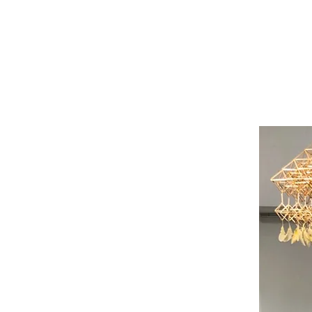
Hear
salon