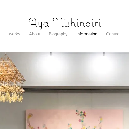
​Aya Nishinoiri
works
About
Biography
Information
Contact